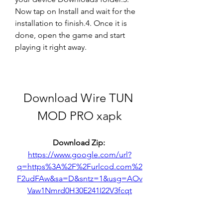
Now tap on Install and wait for the 
installation to finish.4. Once it is 
done, open the game and start 
playing it right away.
Download Wire TUN 
MOD PRO xapk
Download Zip: 
https://www.google.com/url?
q=https%3A%2F%2Furlcod.com%2
F2udFAw&sa=D&sntz=1&usg=AOv
Vaw1Nmrd0H30E241I22V3fcqt