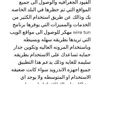
القيود الجغرافيه والوصول الى جميع 
المواقع التي تم حظرها في البلد الخاصه 
بك وذالك عن طريق استخدام الكثير من 
الخدمات والمميزات التي يوفرها برنامج 
wire tun مهكر للوصول الى مواقع الويب 
التي تريدها بطريقه سهله وبسيطه 
وباستخدام المرونه العاليه وتكوين جدار 
حمايه تساعدك على الاستخدام بطريقه 
سليمه للغايه وذلك يدعم هذا التطبيق 
جميع اجهزه الاندرويد سواء كانت ضعيفه 
الاستخدام او المتوسطه ولا يوجد اي 
مشاكل على الاطلاق اثناء استخدام 
تطبيق wire tun مهكر فانه يعمل بدون 
اعلانات تسبب ازعاج للمستخدمين ضيف 
الى ذلك يتوفر رابط التحميل اسفل 
الموضوع يمكن للاشخاص تحميل وتثبيته 
على الهاتف المحمول بكل سهوله 
واستخدام جميع المميزات والاضافات 
المجانيه.